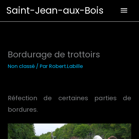
Aller
Men
Saint-Jean-aux-Bois
au
prin
contenu
Bordurage de trottoirs
Non classé
/ Par
Robert.Labille
Réfection de certaines parties de
bordures.