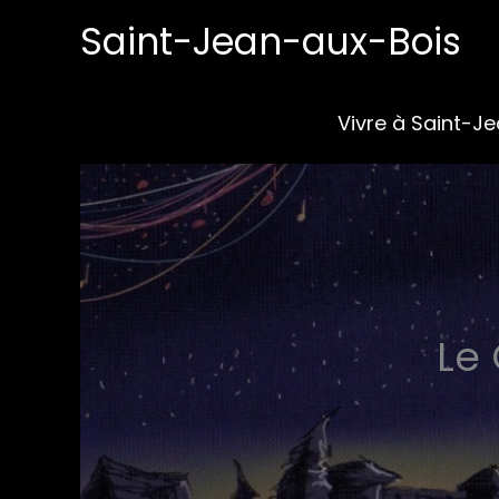
Aller
Saint-Jean-aux-Bois
au
contenu
Le Grand Orgue de Saint
Vivre à Saint-J
Le