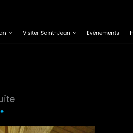
ean
Visiter Saint-Jean
Evénements
H
uite
le