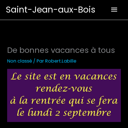
Aller
Men
Saint-Jean-aux-Bois
au
prin
contenu
De bonnes vacances à tous
Non classé
/ Par
Robert.Labille