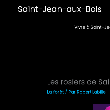
Aller
Saint-Jean-aux-Bois
au
contenu
Vivre à Saint-J
Les rosiers de Sa
La forêt
/ Par
Robert.Labille