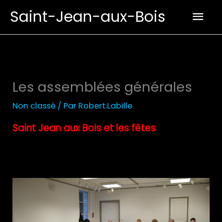
Aller
Men
Saint-Jean-aux-Bois
au
prin
contenu
Les assemblées générales
Non classé
/ Par
Robert.Labille
Saint Jean aux Bois et les fêtes