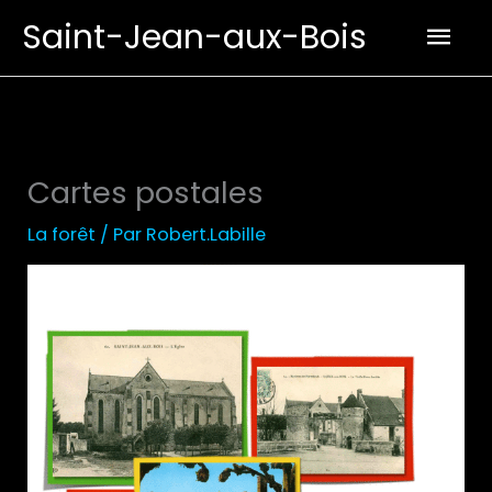
Aller
Men
Saint-Jean-aux-Bois
au
prin
contenu
Cartes postales
La forêt
/ Par
Robert.Labille