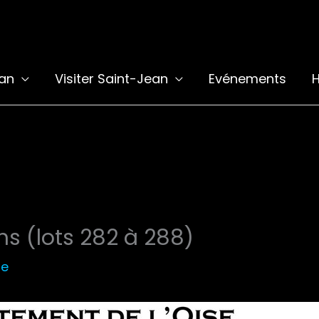
ean
Visiter Saint-Jean
Evénements
H
s (lots 282 à 288)
le