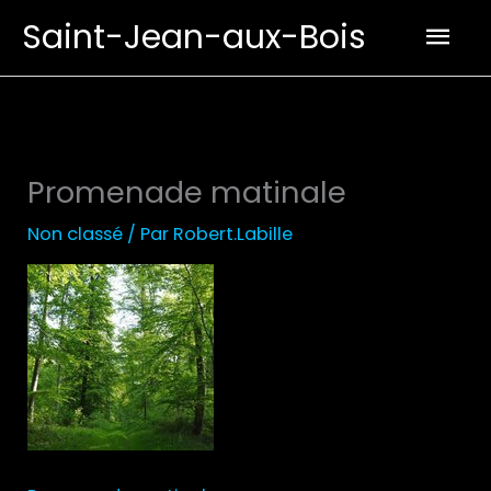
Aller
Men
Saint-Jean-aux-Bois
au
prin
contenu
Promenade matinale
Non classé
/ Par
Robert.Labille