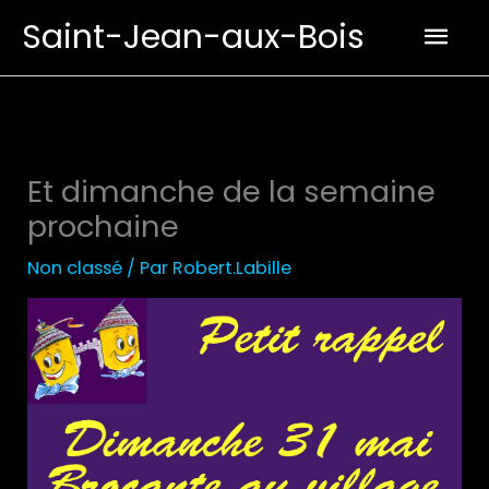
Aller
Men
Saint-Jean-aux-Bois
au
prin
contenu
Et dimanche de la semaine
prochaine
Non classé
/ Par
Robert.Labille