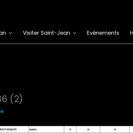
ean
Visiter Saint-Jean
Evénements
H
6 (2)
le