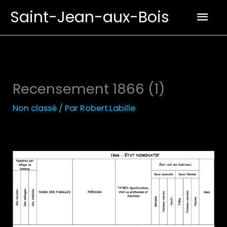
Aller
Men
Saint-Jean-aux-Bois
au
prin
contenu
Recensement 1866 (1)
Non classé
/ Par
Robert.Labille