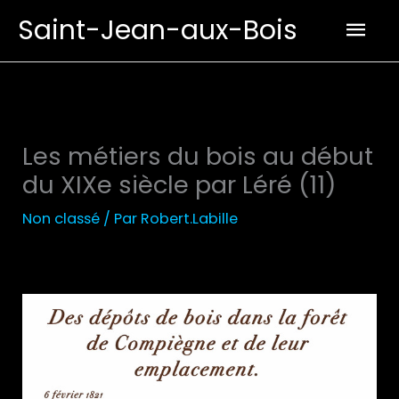
Aller
Men
Saint-Jean-aux-Bois
au
prin
contenu
Les métiers du bois au début
du XIXe siècle par Léré (11)
Non classé
/ Par
Robert.Labille