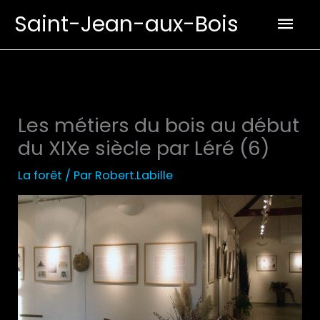
Aller
Men
Saint-Jean-aux-Bois
au
prin
contenu
Les métiers du bois au début
du XIXe siècle par Léré (6)
La forêt
/ Par
Robert.Labille