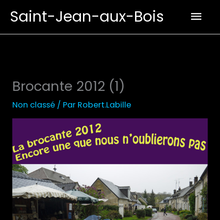
Aller
Men
Saint-Jean-aux-Bois
au
prin
contenu
Brocante 2012 (1)
Non classé
/ Par
Robert.Labille