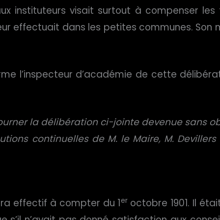
 instituteurs visait surtout à compenser les 
eur effectuait dans les petites communes. Son m
orme l’inspecteur d’académie de cette délibérat
ourner la délibération ci-jointe devenue sans ob
tions continuelles de M. le Maire, M. Deville
er
era effectif à compter du 1
octobre 1901. Il éta
 que s’il n’avait pas donné satisfaction aux cons