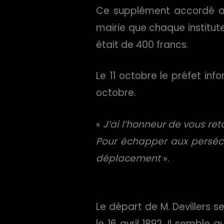
Ce supplément accordé aux
mairie que chaque institut
était de 400 francs.
Le 11 octobre le préfet inf
octobre.
«
J’ai l’honneur de vous ret
Pour échapper aux persécu
déplacement
».
Le départ de M. Devillers s
le 16 avril 1892. Il semble